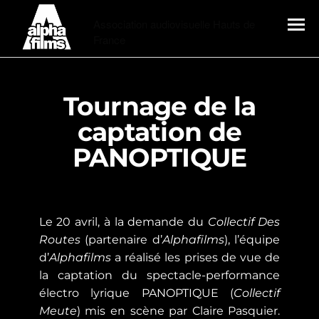
Alphafilms
Association audiovisuelle Hauts de
France
MENU
Tournage de la
captation de
PANOPTIQUE
Le 20 avril, à la demande du
Collectif Des
Routes
(partenaire d’
Alphafilms
), l’équipe
d’
Alphafilms
a réalisé les prises de vue de
la captation du spectacle-performance
électro lyrique PANOPTIQUE (
Collectif
Meute
) mis en scène par Claire Pasquier.