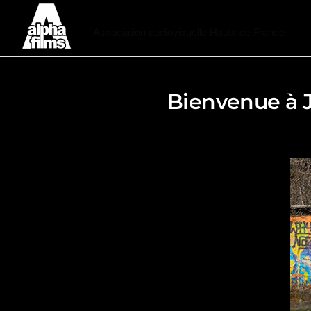
Alphafilms
Association audiovisuelle Hauts de France
Bienvenue à Ju