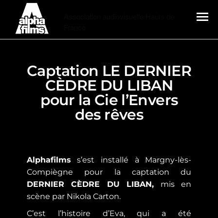
Alphafilms
Association audiovisuelle Hauts de
France
MENU
Captation LE DERNIER
CÈDRE DU LIBAN
pour la Cie l’Envers
des rêves
Alphafilms
s’est installé à Margny-lès-
Compiègne pour la captation du
DERNIER CÈDRE DU LIBAN
,
mis
en
scène par Nikola Carton
.
C’est l’histoire
d’
Eva, qui a été