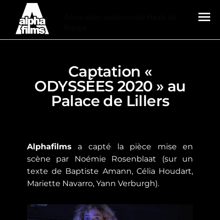
Alphafilms
Association audiovisuelle Hauts de
France
MENU
Captation «
ODYSSÉES 2020 » au
Palace de Lillers
Alphafilms
a capté la pièce mise en
scène par Noémie Rosenblaat (sur un
texte de Baptiste Amann, Célia Houdart,
Mariette Navarro, Yann Verburgh).