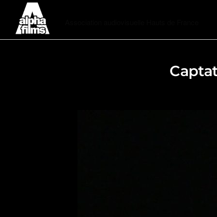
Alphafilms
Association audiovisuelle Hauts de France
Capta