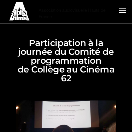
Alphafilms
Association audiovisuelle Hauts de
France
MENU
Participation à la
journée du Comité de
programmation
de Collège au Cinéma
62