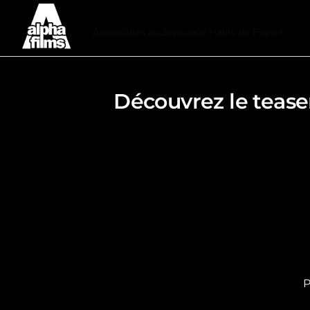
Alphafilms
Association audiovisuelle Hauts de France
Découvrez le teas
P