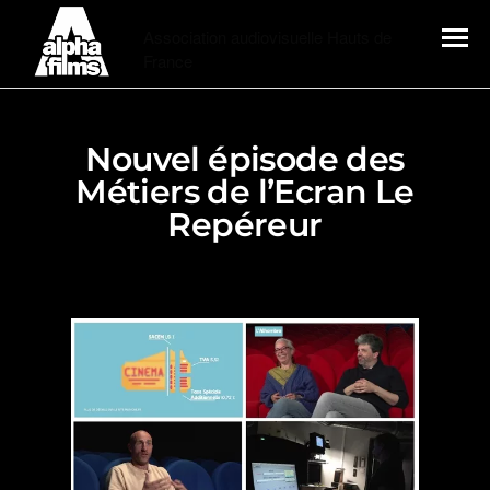
Alphafilms
Association audiovisuelle Hauts de
France
MENU
Nouvel épisode des
Métiers de l’Ecran Le
Repéreur