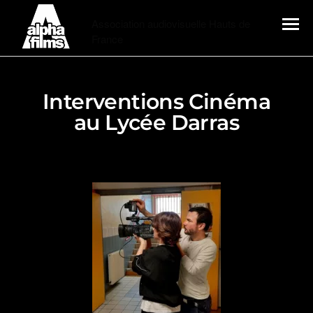
Alphafilms
Association audiovisuelle Hauts de
France
MENU
Interventions Cinéma
au Lycée Darras