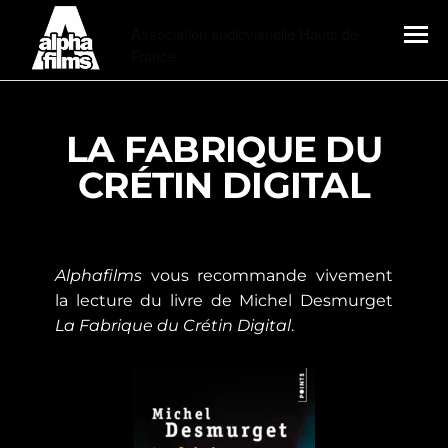
Alphafilms
Association audiovisuelle Hauts de
France
MENU
LA FABRIQUE DU
CRÉTIN DIGITAL
Alphafilms
vous recommande vivement
la lecture du livre de Michel Desmurget
La Fabrique du Crétin Digital
.