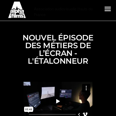
Alphafilms
Association audiovisuelle Hauts de
France
MENU
NOUVEL ÉPISODE
DES MÉTIERS DE
L’ÉCRAN -
L'ÉTALONNEUR