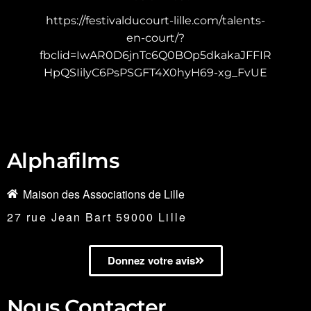
https://festivalducourt-lille.com/talents-
en-court/?
fbclid=IwAR0D6jnTc6Q0BOp5dkakaJFFIR
HpQSIilyC6PsPSGFT4X0hyH69-xg_FvUE
Alphafilms
Maison des Associations de Lille
27 rue Jean Bart 59000 Lille
Donnez votre avis
Nous Contacter