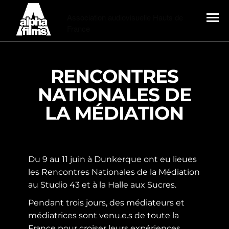
Alphafilms
Association audiovisuelle Hauts de
France
MENU
RENCONTRES
NATIONALES DE
LA MÉDIATION
Du 9 au 11 juin à Dunkerque ont eu lieues
les Rencontres Nationales de la Médiation
au Studio 43 et à la Halle aux Sucres.
Pendant trois jours, des médiateurs et
médiatrices sont venu.e.s de toute la
France pour croiser leurs expériences,