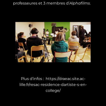
professeures et 3 membres d’
Alphafilms
.
Plus d’infos :
https://draeac.site.ac-
lille.fr/resac-residence-dartiste-s-en-
college/