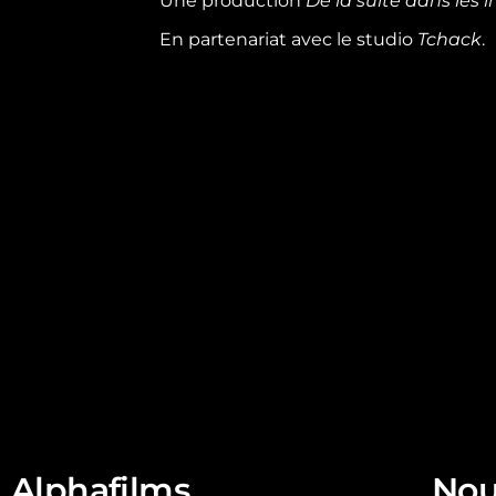
Une production
De la suite dans les 
En partenariat avec le studio
Tchack
.
Alphafilms
Nou