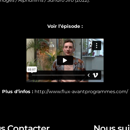
images / Alphafilms / Sandro Jiro
(2022).
Voir l’épisode :
Plus d’infos :
http://www.flux-avantprogrammes.com/
s Contacter
Nous sui